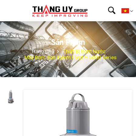
Sản Phẩm
Trang Chủ
Thiết Bị Bơm Nước
Máy Bơm Bùn Xylem Flygt H 5000 Series