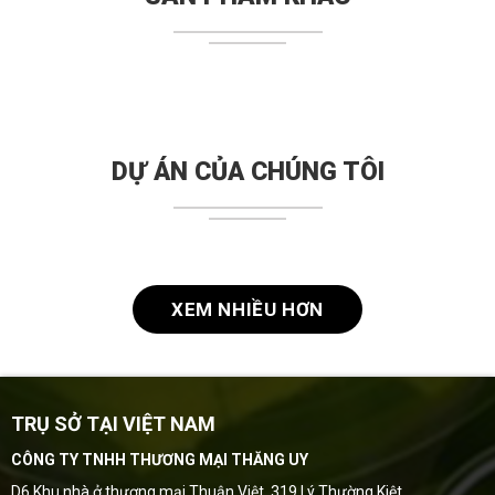
DỰ ÁN CỦA CHÚNG TÔI
XEM NHIỀU HƠN
TRỤ SỞ TẠI VIỆT NAM
CÔNG TY TNHH THƯƠNG MẠI THĂNG UY
D6 Khu nhà ở thương mại Thuận Việt, 319 Lý Thường Kiệt,