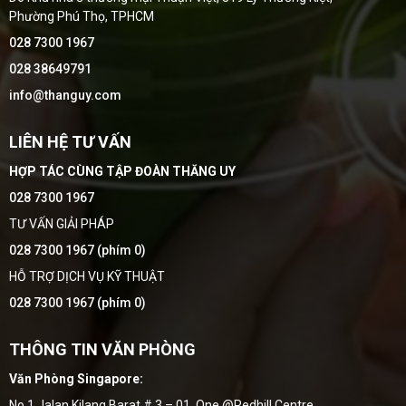
Phường Phú Thọ, TPHCM
028 7300 1967
028 38649791
info@thanguy.com
LIÊN HỆ TƯ VẤN
HỢP TÁC CÙNG TẬP ĐOÀN THĂNG UY
028 7300 1967
TƯ VẤN GIẢI PHÁP
028 7300 1967 (phím 0)
HỖ TRỢ DỊCH VỤ KỸ THUẬT
028 7300 1967 (phím 0)
THÔNG TIN VĂN PHÒNG
Văn Phòng Singapore:
No,1 Jalan Kilang Barat # 3 – 01, One @Redhill Centre,