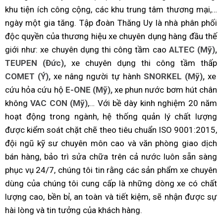
khu tiện ích công cộng, các khu trung tâm thương mại,…
ngày một gia tăng. Tập đoàn Thăng Uy là nhà phân phối
độc quyền của thương hiệu xe chuyên dụng hàng đầu thế
giới như: xe chuyên dụng thi công tầm cao
ALTEC (Mỹ),
TEUPEN (Đức),
xe chuyên dụng thi công tầm thấp
COMET (Ý),
xe nâng người tự hành
SNORKEL (Mỹ),
xe
cứu hỏa cứu hộ
E-ONE (Mỹ),
xe phun nước bơm hút chân
không
VAC CON (Mỹ)
,… Với bề dày kinh nghiệm 20 năm
hoạt động trong ngành, hệ thống quản lý chất lượng
được kiểm soát chặt chẽ theo tiêu chuẩn ISO 9001:2015,
đội ngũ kỹ sư chuyên môn cao và văn phòng giao dịch
bán hàng, bảo trì sửa chữa trên cả nước luôn sẵn sàng
phục vụ 24/7, chúng tôi tin rằng các sản phẩm xe chuyên
dùng của chúng tôi cung cấp là những dòng xe có chất
lượng cao, bền bỉ, an toàn và tiết kiệm, sẽ nhận được sự
hài lòng và tin tưởng của khách hàng.