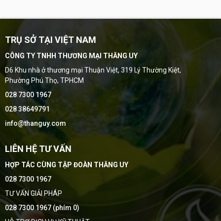
TRỤ SỞ TẠI VIỆT NAM
CÔNG TY TNHH THƯƠNG MẠI THĂNG UY
D6 Khu nhà ở thương mại Thuận Việt, 319 Lý Thường Kiệt,
Phường Phú Thọ, TPHCM
028 7300 1967
028 38649791
info@thanguy.com
LIÊN HỆ TƯ VẤN
HỢP TÁC CÙNG TẬP ĐOÀN THĂNG UY
028 7300 1967
TƯ VẤN GIẢI PHÁP
028 7300 1967 (phím 0)