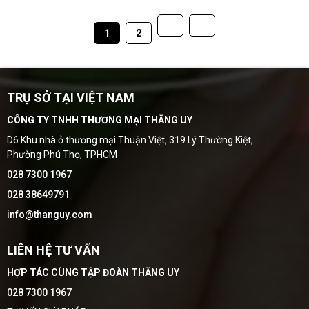
1
2
TRỤ SỞ TẠI VIỆT NAM
CÔNG TY TNHH THƯƠNG MẠI THĂNG UY
D6 Khu nhà ở thương mại Thuận Việt, 319 Lý Thường Kiệt,
Phường Phú Thọ, TPHCM
028 7300 1967
028 38649791
info@thanguy.com
LIÊN HỆ TƯ VẤN
HỢP TÁC CÙNG TẬP ĐOÀN THĂNG UY
028 7300 1967