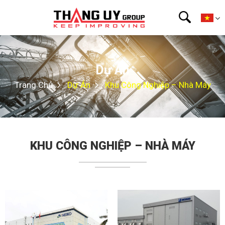
Dự Án
Trang Chủ
Dự Án
Khu Công Nghiệp – Nhà Máy
KHU CÔNG NGHIỆP – NHÀ MÁY