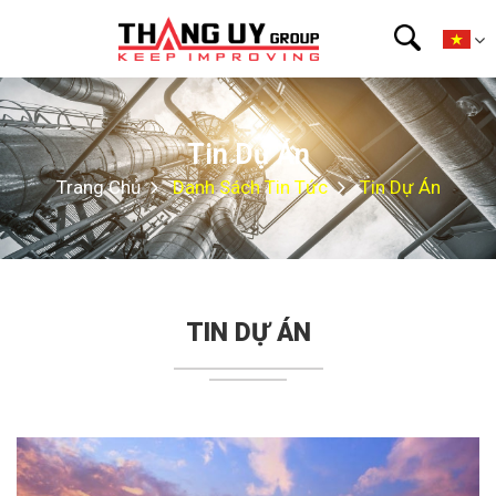
Tin Dự Án
Trang Chủ
Danh Sách Tin Tức
Tin Dự Án
TIN DỰ ÁN