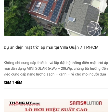
Dự án điện mặt trời áp mái tại Villa Quận 7 TP.HCM
Không chỉ cung cấp thiết bị và lắp đặt hệ thống điện mặt trời áp
mái dân dụng MINI SOLAR 5kWp – 20kWp, chúng tôi hướng đến
việc cung cấp năng lượng sạch – xanh – rẻ cho mọi người dựa
trên nền tảng công nghệ mới nhất nhằm tối ưu hóa lợi ích của
XEM THÊM
khách hàng.