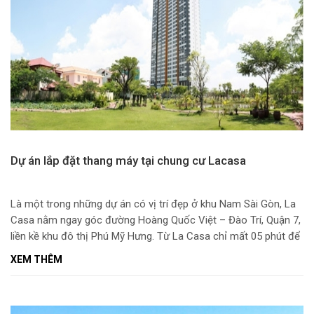
Dự án lắp đặt thang máy tại chung cư Lacasa
Là một trong những dự án có vị trí đẹp ở khu Nam Sài Gòn, La
Casa nằm ngay góc đường Hoàng Quốc Việt – Đào Trí, Quận 7,
liền kề khu đô thị Phú Mỹ Hưng. Từ La Casa chỉ mất 05 phút để
đi đến khu Hồ Bán Nguyệt, Cầu Ánh Sao, khu mua sắm
XEM THÊM
Crescent Mall và khu thương mại tài chính quốc tế Phú Mỹ
Hưng.