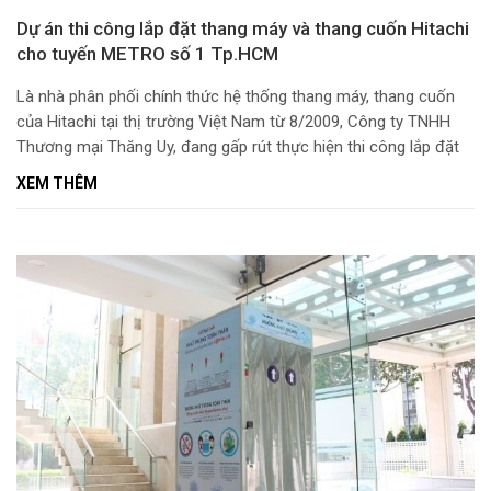
Dự án thi công lắp đặt thang máy và thang cuốn Hitachi
cho tuyến METRO số 1 Tp.HCM
Là nhà phân phối chính thức hệ thống thang máy, thang cuốn
của Hitachi tại thị trường Việt Nam từ 8/2009, Công ty TNHH
Thương mại Thăng Uy, đang gấp rút thực hiện thi công lắp đặt
63 thiết bị bao gồm 32 thang máy và 31 thang cuốn cho các
XEM THÊM
nhà ga ngầm thuộc dự án Tuyến đường sắt đô thị số 1 tại
Thành phố Hồ Chí Minh – tuyến đường sắt đô thị đầu tiên tại
Việt Nam.