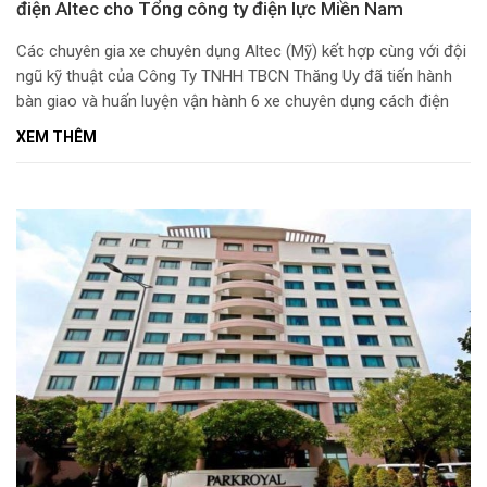
điện Altec cho Tổng công ty điện lực Miền Nam
Các chuyên gia xe chuyên dụng Altec (Mỹ) kết hợp cùng với đội
ngũ kỹ thuật của Công Ty TNHH TBCN Thăng Uy đã tiến hành
bàn giao và huấn luyện vận hành 6 xe chuyên dụng cách điện
Altec cho Tổng Công Ty Điện Lực Miền Nam (SPC EVN) tại
XEM THÊM
Trường Cao Đẳng Điện Lực TP. Hồ Chí Minh