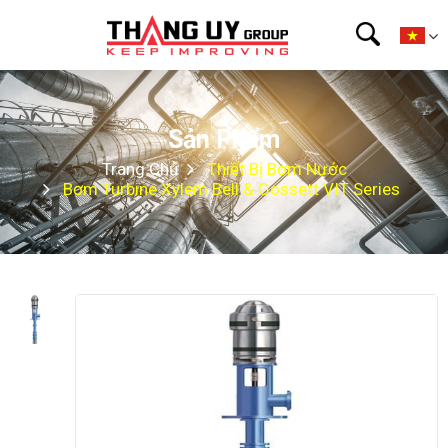
Sản Phẩm
Trang Chủ
Thiết Bị Bơm Nước
Bơm Turbine Xylem Bell & Gossett VIT Series