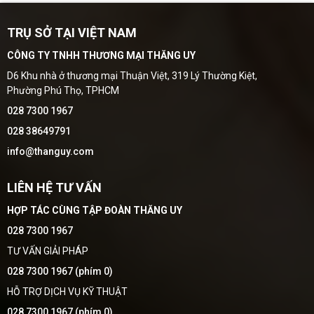
TRỤ SỞ TẠI VIỆT NAM
CÔNG TY TNHH THƯƠNG MẠI THĂNG UY
D6 Khu nhà ở thương mại Thuận Việt, 319 Lý Thường Kiệt,
Phường Phú Thọ, TPHCM
028 7300 1967
028 38649791
info@thanguy.com
LIÊN HỆ TƯ VẤN
HỢP TÁC CÙNG TẬP ĐOÀN THĂNG UY
028 7300 1967
TƯ VẤN GIẢI PHÁP
028 7300 1967 (phím 0)
HỖ TRỢ DỊCH VỤ KỸ THUẬT
028 7300 1967 (phím 0)