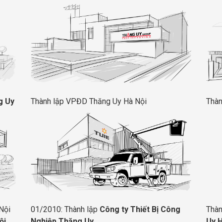
g Uy
Thành lập VPĐD Thăng Uy Hà Nội
Thàn
Nội
01/2010: Thành lập
Công ty Thiết Bị Công
Thàn
ội
Nghiệp Thăng Uy
Uy 