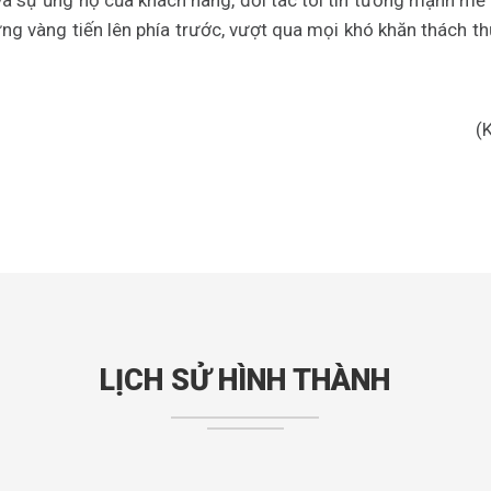
à sự ủng hộ của khách hàng, đối tác tôi tin tưởng mạnh mẽ
ững vàng tiến lên phía trước, vượt qua mọi khó khăn thách t
(
LỊCH SỬ HÌNH THÀNH