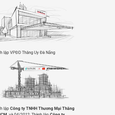
h lập VPĐD Thăng Uy Đà Nẵng
h lập
Công ty TNHH Thương Mại Thăng
HCM
và 04/2012: Thành lập
Công ty