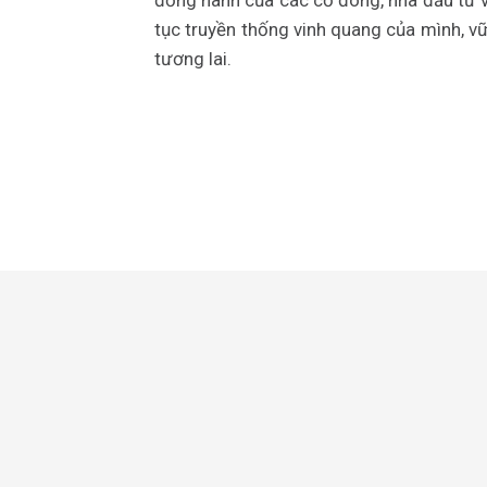
đồng hành của các cổ đông, nhà đầu tư v
tục truyền thống vinh quang của mình, v
tương lai.