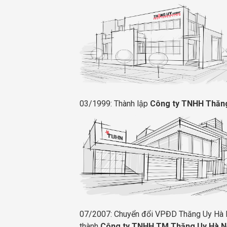
03/1999: Thành lập
Công ty TNHH Thăn
07/2007: Chuyển đổi VPĐD Thăng Uy Hà 
thành
Công ty TNHH TM Thăng Uy Hà N