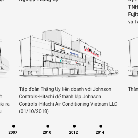
TNH
Fuji
và T
Tập đoàn Thăng Uy liên doanh với Johnson
Thàn
t
Controls-Hitachi để thành lập Johnson
ki ra
Controls-Hitachi Air Conditioning Vietnam LLC
u
(01/10/2018).
2007
2010
2012
2014