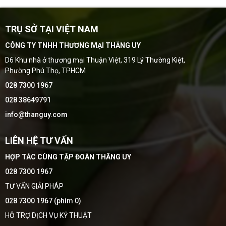
TRỤ SỞ TẠI VIỆT NAM
CÔNG TY TNHH THƯƠNG MẠI THĂNG UY
D6 Khu nhà ở thương mại Thuận Việt, 319 Lý Thường Kiệt,
Phường Phú Thọ, TPHCM
028 7300 1967
028 38649791
info@thanguy.com
LIÊN HỆ TƯ VẤN
HỢP TÁC CÙNG TẬP ĐOÀN THĂNG UY
028 7300 1967
TƯ VẤN GIẢI PHÁP
028 7300 1967 (phím 0)
HỖ TRỢ DỊCH VỤ KỸ THUẬT