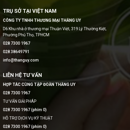
TRỤ SỞ TẠI VIỆT NAM
CÔNG TY TNHH THƯƠNG MẠI THĂNG UY
D6 Khu nhà ở thương mại Thuận Việt, 319 Lý Thường Kiệt,
Phường Phú Thọ, TPHCM
028 7300 1967
028 38649791
info@thanguy.com
LIÊN HỆ TƯ VẤN
HỢP TÁC CÙNG TẬP ĐOÀN THĂNG UY
028 7300 1967
TƯ VẤN GIẢI PHÁP
028 7300 1967 (phím 0)
HỖ TRỢ DỊCH VỤ KỸ THUẬT
028 7300 1967 (phím 0)