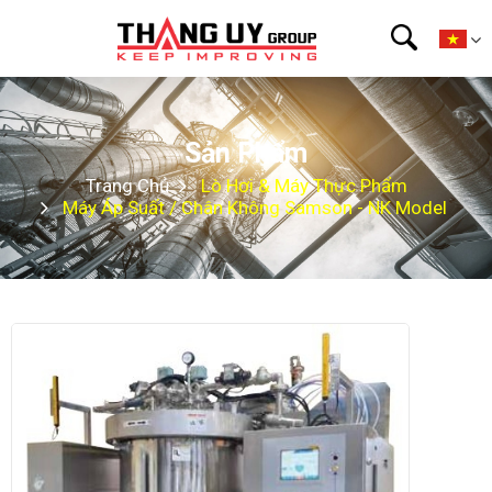
Sản Phẩm
Trang Chủ
Lò Hơi & Máy Thực Phẩm
Máy Áp Suất / Chân Không Samson - NK Model