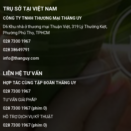
TRỤ SỞ TẠI VIỆT NAM
CÔNG TY TNHH THƯƠNG MẠI THĂNG UY
D6 Khu nhà ở thương mại Thuận Việt, 319 Lý Thường Kiệt,
Phường Phú Thọ, TPHCM
028 7300 1967
028 38649791
info@thanguy.com
LIÊN HỆ TƯ VẤN
HỢP TÁC CÙNG TẬP ĐOÀN THĂNG UY
028 7300 1967
TƯ VẤN GIẢI PHÁP
028 7300 1967 (phím 0)
HỖ TRỢ DỊCH VỤ KỸ THUẬT
028 7300 1967 (phím 0)