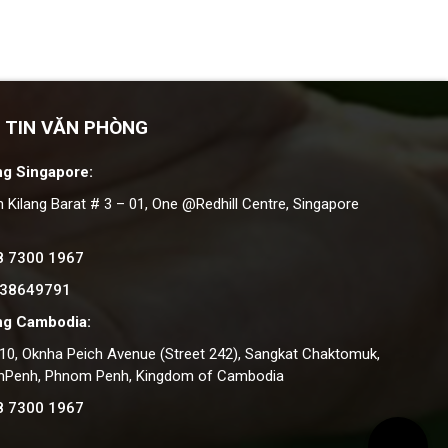
 TIN VĂN PHÒNG
g Singapore:
n Kilang Barat # 3 – 01, One @Redhill Centre, Singapore
8 7300 1967
 38649791
ng Cambodia:
#10, Oknha Peich Avenue (Street 242), Sangkat Chaktomuk,
nPenh, Phnom Penh, Kingdom of Cambodia
8 7300 1967