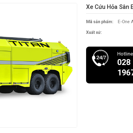
Xe Cứu Hỏa Sân B
E-One A
Mã sản phẩm:
Xuất xứ:
Hotline
028
196