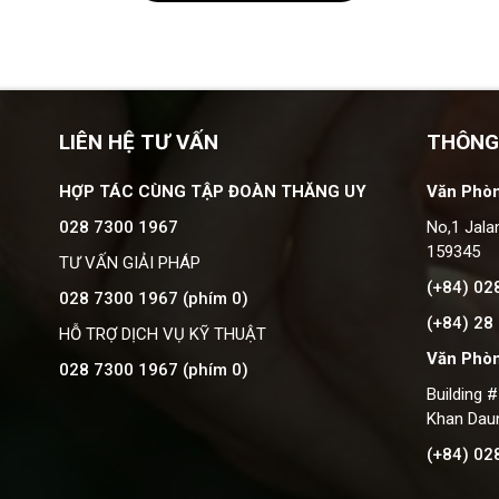
LIÊN HỆ TƯ VẤN
THÔNG
HỢP TÁC CÙNG TẬP ĐOÀN THĂNG UY
Văn Phòn
028 7300 1967
No,1 Jala
159345
TƯ VẤN GIẢI PHÁP
(+84) 02
028 7300 1967 (phím 0)
(+84) 28
HỖ TRỢ DỊCH VỤ KỸ THUẬT
Văn Phò
028 7300 1967 (phím 0)
Building 
Khan Dau
(+84) 02