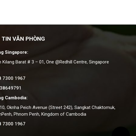
 TIN VĂN PHÒNG
g Singapore:
n Kilang Barat # 3 – 01, One @Redhill Centre, Singapore
8 7300 1967
 38649791
ng Cambodia:
#10, Oknha Peich Avenue (Street 242), Sangkat Chaktomuk,
nPenh, Phnom Penh, Kingdom of Cambodia
8 7300 1967