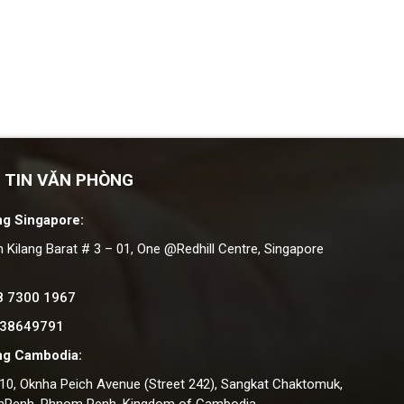
 TIN VĂN PHÒNG
g Singapore:
n Kilang Barat # 3 – 01, One @Redhill Centre, Singapore
8 7300 1967
 38649791
ng Cambodia:
#10, Oknha Peich Avenue (Street 242), Sangkat Chaktomuk,