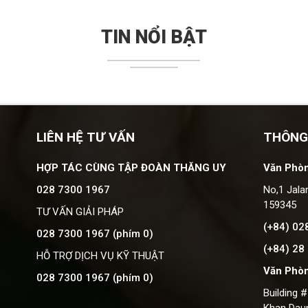
TIN NỔI BẬT
LIÊN HỆ TƯ VẤN
THÔNG
HỢP TÁC CÙNG TẬP ĐOÀN THĂNG UY
Văn Phòn
028 7300 1967
No,1 Jala
159345
TƯ VẤN GIẢI PHÁP
(+84) 02
028 7300 1967 (phím 0)
(+84) 28
HỖ TRỢ DỊCH VỤ KỸ THUẬT
Văn Phò
028 7300 1967 (phím 0)
Building 