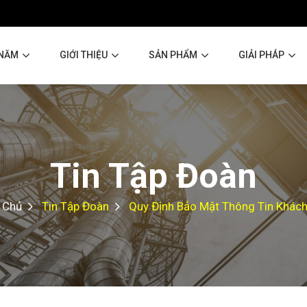
 NĂM
GIỚI THIỆU
SẢN PHẨM
GIẢI PHÁP
Tin Tập Đoàn
 Chủ
Tin Tập Đoàn
Quy Định Bảo Mật Thông Tin Khác