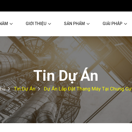
 NĂM
GIỚI THIỆU
SẢN PHẨM
GIẢI PHÁP
Tin Dự Án
Chủ
Tin Dự Án
Dự Án Lắp Đặt Thang Máy Tại Chung Cư