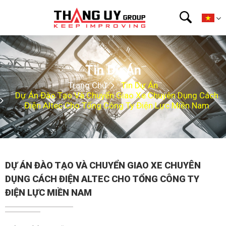
Tin Dự Án
Trang Chủ
Tin Dự Án
Dự Án Đào Tạo Và Chuyển Giao Xe Chuyên Dụng Cách
Điện Altec Cho Tổng Công Ty Điện Lực Miền Nam
DỰ ÁN ĐÀO TẠO VÀ CHUYỂN GIAO XE CHUYÊN
DỤNG CÁCH ĐIỆN ALTEC CHO TỔNG CÔNG TY
ĐIỆN LỰC MIỀN NAM