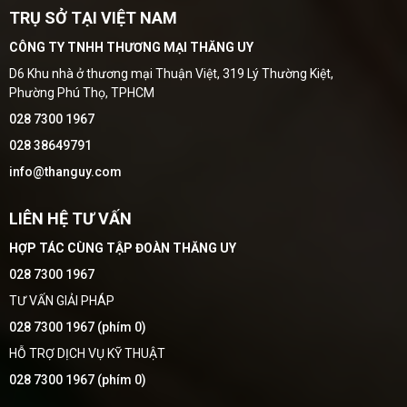
TRỤ SỞ TẠI VIỆT NAM
CÔNG TY TNHH THƯƠNG MẠI THĂNG UY
D6 Khu nhà ở thương mại Thuận Việt, 319 Lý Thường Kiệt,
Phường Phú Thọ, TPHCM
028 7300 1967
028 38649791
info@thanguy.com
LIÊN HỆ TƯ VẤN
HỢP TÁC CÙNG TẬP ĐOÀN THĂNG UY
028 7300 1967
TƯ VẤN GIẢI PHÁP
028 7300 1967 (phím 0)
HỖ TRỢ DỊCH VỤ KỸ THUẬT
028 7300 1967 (phím 0)