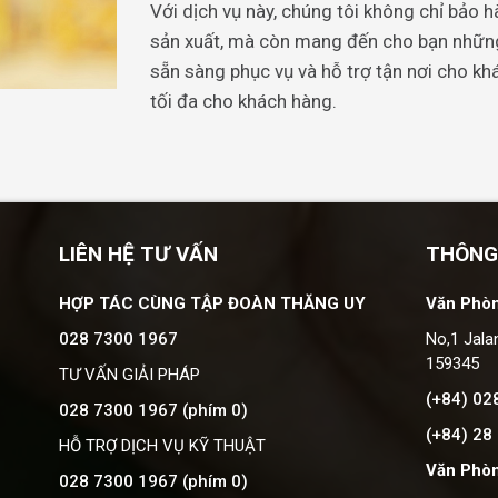
Với dịch vụ này, chúng tôi không chỉ bảo h
sản xuất, mà còn mang đến cho bạn những d
sẵn sàng phục vụ và hỗ trợ tận nơi cho k
tối đa cho khách hàng.
LIÊN HỆ TƯ VẤN
THÔNG
HỢP TÁC CÙNG TẬP ĐOÀN THĂNG UY
Văn Phòn
028 7300 1967
No,1 Jala
159345
TƯ VẤN GIẢI PHÁP
(+84) 02
028 7300 1967 (phím 0)
(+84) 28
HỖ TRỢ DỊCH VỤ KỸ THUẬT
Văn Phò
028 7300 1967 (phím 0)