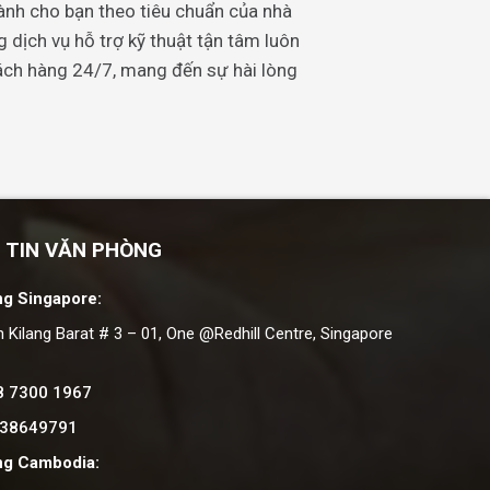
ành cho bạn theo tiêu chuẩn của nhà
ịch vụ hỗ trợ kỹ thuật tận tâm luôn
hách hàng 24/7, mang đến sự hài lòng
 TIN VĂN PHÒNG
g Singapore:
n Kilang Barat # 3 – 01, One @Redhill Centre, Singapore
8 7300 1967
 38649791
ng Cambodia: