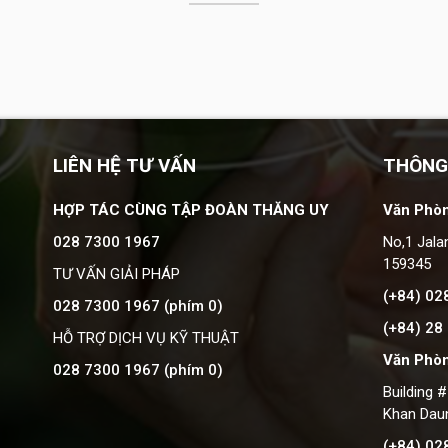
LIÊN HỆ TƯ VẤN
THÔNG
HỢP TÁC CÙNG TẬP ĐOÀN THĂNG UY
Văn Phòn
028 7300 1967
No,1 Jala
159345
TƯ VẤN GIẢI PHÁP
(+84) 02
028 7300 1967 (phím 0)
(+84) 28
HỖ TRỢ DỊCH VỤ KỸ THUẬT
Văn Phò
028 7300 1967 (phím 0)
Building 
Khan Dau
(+84) 02