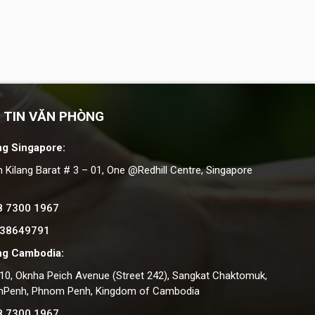
 TIN VĂN PHÒNG
g Singapore:
n Kilang Barat # 3 – 01, One @Redhill Centre, Singapore
8 7300 1967
 38649791
ng Cambodia:
#10, Oknha Peich Avenue (Street 242), Sangkat Chaktomuk,
nPenh, Phnom Penh, Kingdom of Cambodia
8 7300 1967