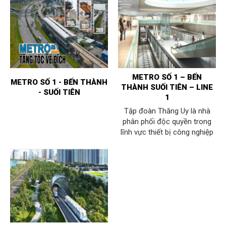
METRO SỐ 1 – BẾN
METRO SỐ 1 - BẾN THÀNH
THÀNH SUỐI TIÊN – LINE
- SUỐI TIÊN
1
Tập đoàn Thăng Uy là nhà
phân phối độc quyền trong
lĩnh vực thiết bị công nghiệp
của các nhà sản xuất lớn thế
giới như: máy nén khí Mitsui
Seiki (Nhật Bản) & Gardner
Denver (Mỹ), máy sấy khí tiết
kiệm điện SPX/Hankison
(Mỹ), nồi hơi Samson (Nhật
Bản) & Xylem (Mỹ), thiết bị xử
lý nước Hitachi (Nhật Bản),