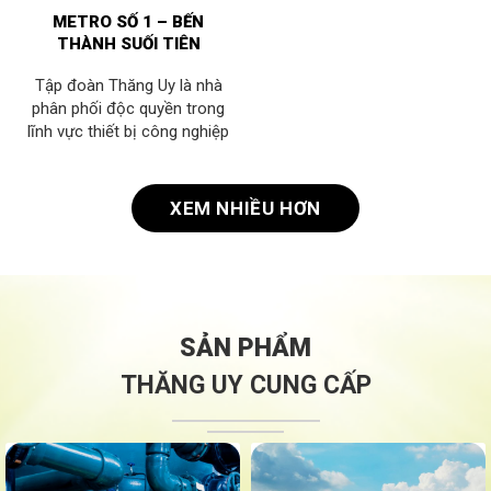
thiết bị xử lý nước thải Fuji
METRO SỐ 1 – BẾN
Clean (Nhật Bản), máy điện
THÀNH SUỐI TIÊN
phân ion kiềm và khử trùng
OSG (Nhật Bản) và máy tạo
Tập đoàn Thăng Uy là nhà
ozone làm sạch không khí
phân phối độc quyền trong
Maxell (Nhật Bản).
lĩnh vực thiết bị công nghiệp
của các nhà sản xuất lớn thế
giới như: máy nén khí Mitsui
Seiki (Nhật Bản) & Gardner
XEM NHIỀU HƠN
Denver (Mỹ), máy sấy khí tiết
kiệm điện SPX/Hankison
(Mỹ), nồi hơi Samson (Nhật
Bản) & Xylem (Mỹ), thiết bị xử
lý nước Hitachi (Nhật Bản),
thiết bị xử lý nước thải Fuji
SẢN PHẨM
Clean (Nhật Bản), máy điện
THĂNG UY CUNG CẤP
phân ion kiềm và khử trùng
OSG (Nhật Bản) và máy tạo
ozone làm sạch không khí
Maxell (Nhật Bản).