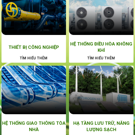
HỆ THỐNG ĐIỀU HÒA KHÔNG
THIẾT BỊ CÔNG NGHIỆP
KHÍ
TÌM HIỂU THÊM
TÌM HIỂU THÊM
HỆ THỐNG GIAO THÔNG TÒA
HẠ TẦNG LƯU TRỮ, NĂNG
NHÀ
LƯỢNG SẠCH