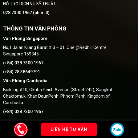
HỖ TRỢ DỊCH VỤ KỸ THUẬT
028 7300 1967 (phím 0)
THÔNG TIN VĂN PHÒNG
Văn Phòng Singapore:
No,1 Jalan Kilang Barat # 3 – 01, One @Redhill Centre,
Singapore 159345
(+84) 028 7300 1967
(+84) 28 38649791
Văn Phòng Cambodia:
Building #10, Oknha Peich Avenue (Street 242), Sangkat
Chaktomuk, Khan DaunPenh, Phnom Penh, Kingdom of
Cambodia
(+84) 028 7300 1967
by Thang Uy Group
© 2018
- Thiết kế bởi
Vietnhan.co
LIÊN HỆ TƯ VẤN