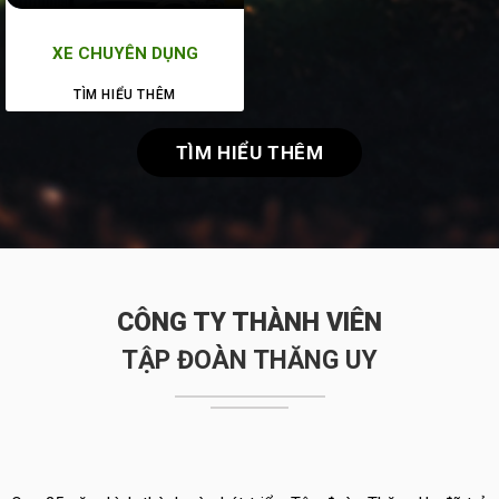
XE CHUYÊN DỤNG
TÌM HIỂU THÊM
TÌM HIỂU THÊM
CÔNG TY THÀNH VIÊN
TẬP ĐOÀN THĂNG UY