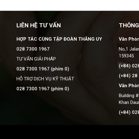
LIÊN HỆ TƯ VẤN
THÔNG
HỢP TÁC CÙNG TẬP ĐOÀN THĂNG UY
Văn Phòn
028 7300 1967
No,1 Jala
159345
TƯ VẤN GIẢI PHÁP
(+84) 02
028 7300 1967 (phím 0)
(+84) 28
HỖ TRỢ DỊCH VỤ KỸ THUẬT
Văn Phò
028 7300 1967 (phím 0)
Building 
Khan Dau
(+84) 02