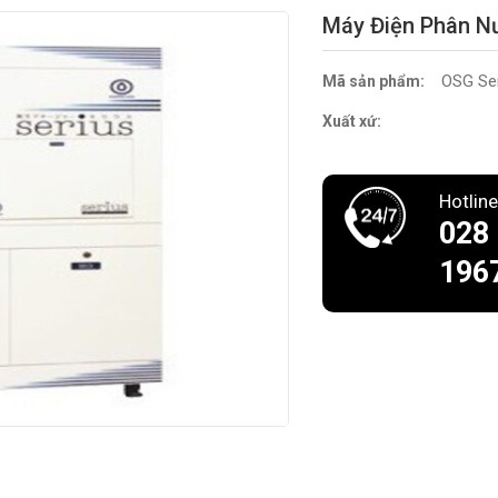
Máy Điện Phân N
OSG Se
Mã sản phẩm:
Xuất xứ:
Hotline
028
196