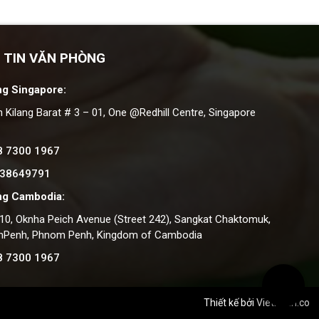
 TIN VĂN PHÒNG
g Singapore:
n Kilang Barat # 3 – 01, One @Redhill Centre, Singapore
8 7300 1967
 38649791
ng Cambodia:
#10, Oknha Peich Avenue (Street 242), Sangkat Chaktomuk,
nPenh, Phnom Penh, Kingdom of Cambodia
8 7300 1967
Thiết kế bởi
Vietnhan.co