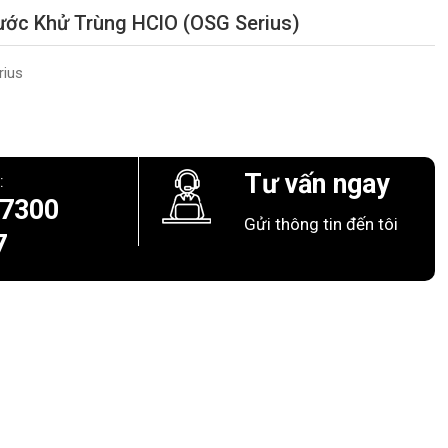
ước Khử Trùng HClO (OSG Serius)
rius
Tư vấn ngay
:
 7300
Gửi thông tin đến tôi
7