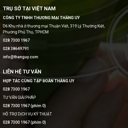
TRỤ SỞ TẠI VIỆT NAM
CÔNG TY TNHH THƯƠNG MẠI THĂNG UY
D6 Khu nhà ở thương mại Thuận Việt, 319 Lý Thường Kiệt,
Phường Phú Thọ, TPHCM
028 7300 1967
028 38649791
info@thanguy.com
LIÊN HỆ TƯ VẤN
HỢP TÁC CÙNG TẬP ĐOÀN THĂNG UY
028 7300 1967
TƯ VẤN GIẢI PHÁP
028 7300 1967 (phím 0)
HỖ TRỢ DỊCH VỤ KỸ THUẬT
028 7300 1967 (phím 0)