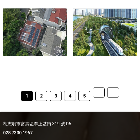
1
2
3
4
5
胡志明市富壽區李上基街 319 號 D6
028 7300 1967