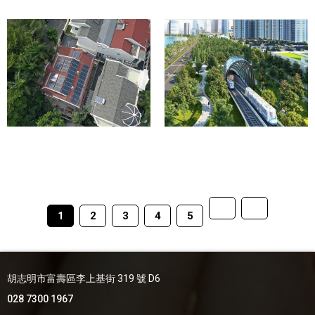
1
2
3
4
5
胡志明市富壽區李上基街 319 號 D6
028 7300 1967