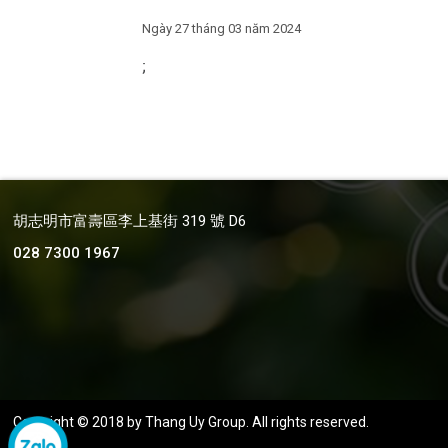
Ngày 27 tháng 03 năm 2024
;
胡志明市富壽區李上基街 319 號 D6
028 7300 1967
Copyright © 2018
by Thang Uy Group
. All rights reserved.