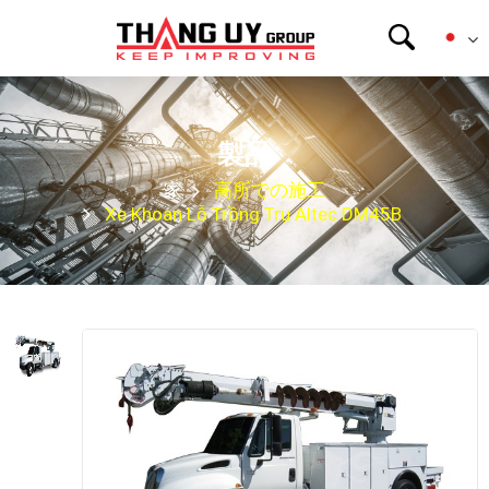
製品
家
高所での施工
Xe Khoan Lỗ Trồng Trụ Altec DM45B