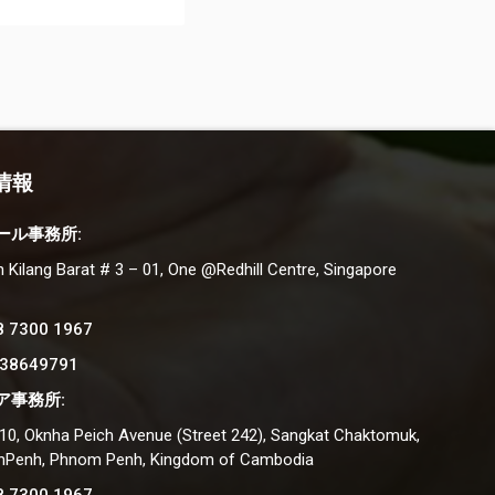
情報
ール事務所:
n Kilang Barat # 3 – 01, One @Redhill Centre, Singapore
8 7300 1967
 38649791
ア事務所:
#10, Oknha Peich Avenue (Street 242), Sangkat Chaktomuk,
nPenh, Phnom Penh, Kingdom of Cambodia