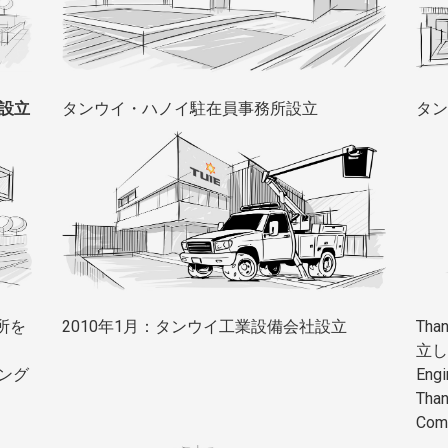
ed設立
タンウイ・ハノイ駐在員事務所設立
タン
所を
2010年1月：タンウイ工業設備会社設立
Tha
立し、
ング
Eng
Than
Co