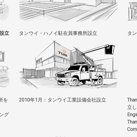
ed設立
タンウイ・ハノイ駐在員事務所設立
タン
所を
2010年1月：タンウイ工業設備会社設立
Tha
立し、
ング
Eng
Than
Co