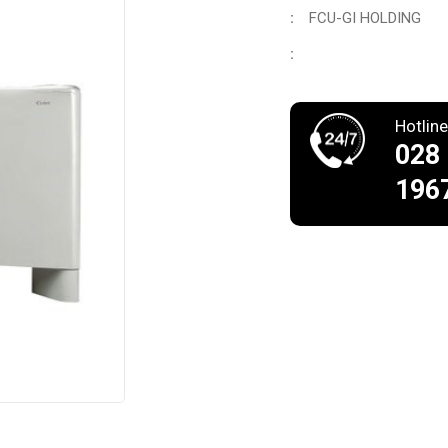
FCU-GI HOLDING
:
:
Hotline
028
196