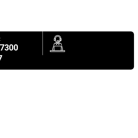
:
 7300
7